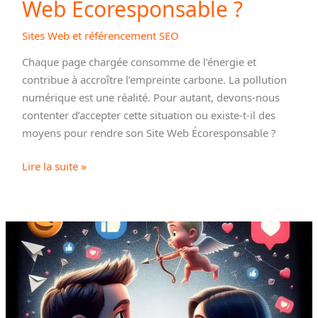
Web Écoresponsable ?
Sites Web et référencement SEO
Chaque page chargée consomme de l’énergie et
contribue à accroître l’empreinte carbone. La pollution
numérique est une réalité. Pour autant, devons-nous
contenter d’accepter cette situation ou existe-t-il des
moyens pour rendre son Site Web Écoresponsable ?
Comment
Lire la suite »
rendre
son
Site
Web
Écoresponsable
?