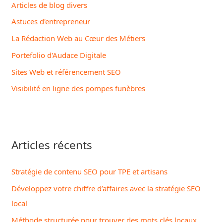
Articles de blog divers
r
Astuces d'entrepreneur
c
La Rédaction Web au Cœur des Métiers
h
Portefolio d'Audace Digitale
e
Sites Web et référencement SEO
r
Visibilité en ligne des pompes funèbres
:
Articles récents
Stratégie de contenu SEO pour TPE et artisans
Développez votre chiffre d’affaires avec la stratégie SEO
local
Méthode structurée pour trouver des mots clés locaux