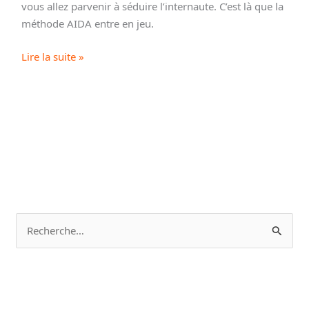
vous allez parvenir à séduire l’internaute. C’est là que la
méthode AIDA entre en jeu.
Comment
Lire la suite »
attirer
des
clients
sur
son
site
en
4
lettres
R
|
e
AIDA
c
h
e