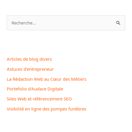
R
e
c
h
e
Articles de blog divers
r
Astuces d'entrepreneur
c
La Rédaction Web au Cœur des Métiers
h
Portefolio d'Audace Digitale
e
Sites Web et référencement SEO
r
Visibilité en ligne des pompes funèbres
: