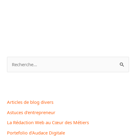
Kit
|
l’Anti-
Malware
Gratuit
et
Portable
R
e
c
h
e
Articles de blog divers
r
Astuces d'entrepreneur
c
La Rédaction Web au Cœur des Métiers
h
Portefolio d'Audace Digitale
e